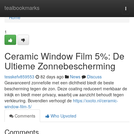
Home
tealbookmarks
Togg
navi
Home
1
Ceramic Window Film 5%: De
Ultieme Zonnebescherming
tesskefv859553
82 days ago
News
Discuss
Geavanceerd zonnefolie met een dichtheid biedt de beste
bescherming tegen de zon. Deze coating reduceert merkbaar de
inkijk en biedt meer privacy, waarbij uw aanzicht behoudt tegen
verkleuring. Bovendien verhoogt de
https://xxoto.nl/ceramic-
window-film-5/
Comments
Who Upvoted
Comments