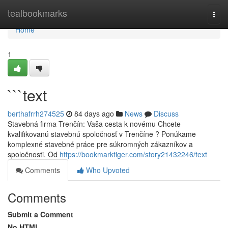
Home
tealbookmarks
Togg
navi
Home
1
```text
berthafrrh274525
84 days ago
News
Discuss
Stavebná firma Trenčín: Vaša cesta k novému Chcete
kvalifikovanú stavebnú spoločnosť v Trenčíne ? Ponúkame
komplexné stavebné práce pre súkromných zákazníkov a
spoločnosti. Od
https://bookmarktiger.com/story21432246/text
Comments
Who Upvoted
Comments
Submit a Comment
No HTML