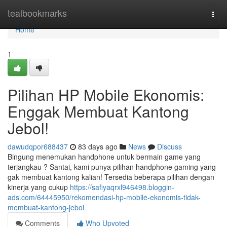
Home
tealbookmarks
Togg
navi
Home
1
Pilihan HP Mobile Ekonomis:
Enggak Membuat Kantong
Jebol!
dawudqpor688437
83 days ago
News
Discuss
Bingung menemukan handphone untuk bermain game yang
terjangkau ? Santai, kami punya pilihan handphone gaming yang
gak membuat kantong kalian! Tersedia beberapa pilihan dengan
kinerja yang cukup
https://safiyaqrxl946498.bloggin-
ads.com/64445950/rekomendasi-hp-mobile-ekonomis-tidak-
membuat-kantong-jebol
Comments
Who Upvoted