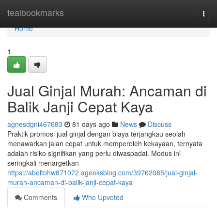
Home
tealbookmarks
Togg
navi
Home
1
Jual Ginjal Murah: Ancaman di
Balik Janji Cepat Kaya
agnesdgni467683
81 days ago
News
Discuss
Praktik promosi jual ginjal dengan biaya terjangkau seolah
menawarkan jalan cepat untuk memperoleh kekayaan, ternyata
adalah risiko signifikan yang perlu diwaspadai. Modus ini
seringkali menargetkan
https://abeltohw871072.ageeksblog.com/39762085/jual-ginjal-
murah-ancaman-di-balik-janji-cepat-kaya
Comments
Who Upvoted