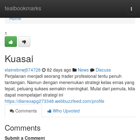
Home
tealbookmarks
Togg
navi
Home
1
Kuasai
elainebnwj574728
82 days ago
News
Discuss
Perjalanan menjadi seorang trader profesional tentu penuh
tantangan. Namun dengan menemukan strategi kelas emas yang
tepat, peluang sukses semakin meningkat. Mulai dari pemula, kita
dapat mempelajari strategi ini
https://dianexapg273348.webbuzzfeed.com/profile
Comments
Who Upvoted
Comments
Submit a Comment