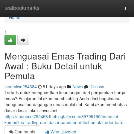
Home
tealbookmarks
Togg
navi
Home
1
Menguasai Emas Trading Dari
Awal : Buku Detail untuk
Pemula
janemlwo254384
81 days ago
News
Discuss
Tertarik untuk menghasilkan keuntungan dari pergerakan harga
emas? Pelajaran ini akan membimbing Anda rinci bagaimana
menguasai perdagangan emas mulai nol. Kami akan membahas
dasar-dasar teknis investasi
https://theopcoj752456.theblogfairy.com/39799190/memulai-
komoditas-trading-dari-dasar-panduan-detail-untuk-trader-baru
Comments
Who Upvoted