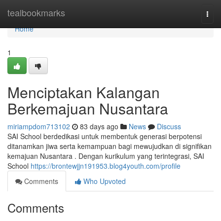
Home
tealbookmarks
Togg
navi
Home
1
Menciptakan Kalangan
Berkemajuan Nusantara
miriampdom713102
83 days ago
News
Discuss
SAI School berdedikasi untuk membentuk generasi berpotensi
ditanamkan jiwa serta kemampuan bagi mewujudkan di signifikan
kemajuan Nusantara . Dengan kurikulum yang terintegrasi, SAI
School
https://brontewjjn191953.blog4youth.com/profile
Comments
Who Upvoted
Comments