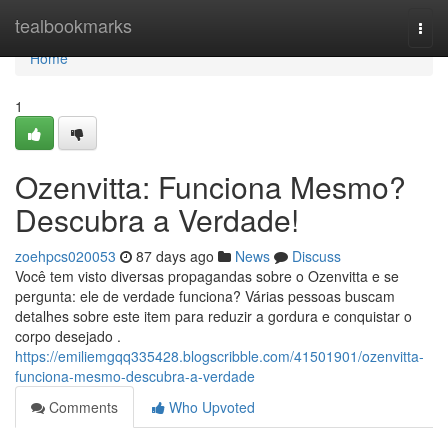
Home
tealbookmarks
Togg
navi
Home
1
Ozenvitta: Funciona Mesmo?
Descubra a Verdade!
zoehpcs020053
87 days ago
News
Discuss
Você tem visto diversas propagandas sobre o Ozenvitta e se
pergunta: ele de verdade funciona? Várias pessoas buscam
detalhes sobre este item para reduzir a gordura e conquistar o
corpo desejado .
https://emiliemgqq335428.blogscribble.com/41501901/ozenvitta-
funciona-mesmo-descubra-a-verdade
Comments
Who Upvoted