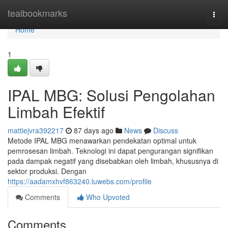
Home
tealbookmarks
Togg
navi
Home
1
IPAL MBG: Solusi Pengolahan
Limbah Efektif
mattiejvra392217
87 days ago
News
Discuss
Metode IPAL MBG menawarkan pendekatan optimal untuk
pemrosesan limbah. Teknologi ini dapat pengurangan signifikan
pada dampak negatif yang disebabkan oleh limbah, khususnya di
sektor produksi. Dengan
https://aadamxhvf863240.luwebs.com/profile
Comments
Who Upvoted
Comments