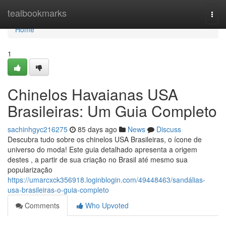
Home
tealbookmarks
Togg
navi
Home
1
Chinelos Havaianas USA
Brasileiras: Um Guia Completo
sachinhgyc216275
85 days ago
News
Discuss
Descubra tudo sobre os chinelos USA Brasileiras, o ícone de
universo do moda! Este guia detalhado apresenta a origem
destes , a partir de sua criação no Brasil até mesmo sua
popularização
https://umarcxck356918.loginblogin.com/49448463/sandálias-
usa-brasileiras-o-guia-completo
Comments
Who Upvoted