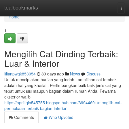
Home
tealbookmarks
Togg
navi
Home
1
Mengilih Cat Dinding Terbaik:
Luar & Interior
lilianpwgk853054
89 days ago
News
Discuss
Untuk menciptakan hunian yang indah , pemilihan cat tembok
adalah hal yang krusial . Pertimbangkan baik-baik jenis cat yang
tepat untuk sisi maupun bagian dalam rumah Anda. Pewarna
eksterior wajib
https://aprilfqin545755.blogspothub.com/39944691/mengilih-cat-
permukaan-terbaik-bagian-interior
Comments
Who Upvoted