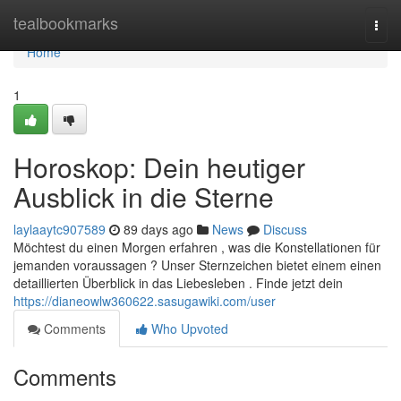
Home
tealbookmarks
Togg
navi
Home
1
Horoskop: Dein heutiger
Ausblick in die Sterne
laylaaytc907589
89 days ago
News
Discuss
Möchtest du einen Morgen erfahren , was die Konstellationen für
jemanden voraussagen ? Unser Sternzeichen bietet einem einen
detaillierten Überblick in das Liebesleben . Finde jetzt dein
https://dianeowlw360622.sasugawiki.com/user
Comments
Who Upvoted
Comments