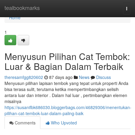
Home
tealbookmarks
Togg
navi
Home
1
Menyusun Pilihan Cat Tembok:
Luar & Bagian Dalam Terbaik
theresamfgg820602
87 days ago
News
Discuss
Menyusun pilihan lapisan tembok yang tepat untuk properti Anda
bisa terasa sulit, terutama ketika mempertimbangkan selisih
antara luar dan interior . Dalam hal luar , pertimbangkan elemen
misalnya
https://susanifbk686030.bloggerbags.com/46829306/menentukan-
pilihan-cat-tembok-luar-dalam-paling-baik
Comments
Who Upvoted