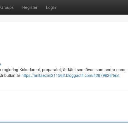
Groups
Register
Login
s
och reglering Kokodamol, preparatet, är känt som även som andra namn 
stribution är
https://anitaezmi211562.bloggactif.com/42679626/text