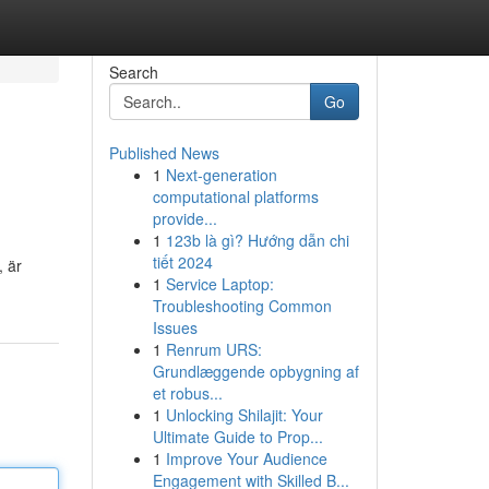
Search
Go
Published News
1
Next-generation
computational platforms
provide...
1
123b là gì? Hướng dẫn chi
tiết 2024
, är
1
Service Laptop:
Troubleshooting Common
Issues
1
Renrum URS:
Grundlæggende opbygning af
et robus...
1
Unlocking Shilajit: Your
Ultimate Guide to Prop...
1
Improve Your Audience
Engagement with Skilled B...