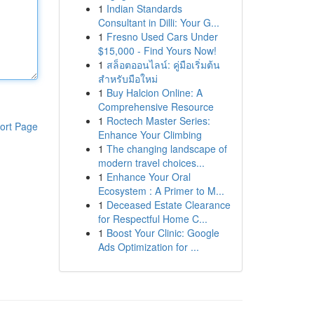
1
Indian Standards
Consultant in Dilli: Your G...
1
Fresno Used Cars Under
$15,000 - Find Yours Now!
1
สล็อตออนไลน์: คู่มือเริ่มต้น
สำหรับมือใหม่
1
Buy Halcion Online: A
Comprehensive Resource
1
Roctech Master Series:
ort Page
Enhance Your Climbing
1
The changing landscape of
modern travel choices...
1
Enhance Your Oral
Ecosystem : A Primer to M...
1
Deceased Estate Clearance
for Respectful Home C...
1
Boost Your Clinic: Google
Ads Optimization for ...