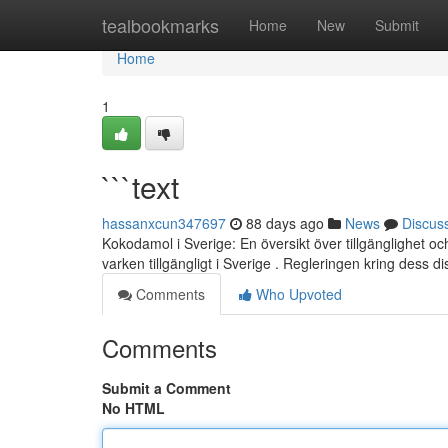
Home
tealbookmarks
Home
New
Submit
Home
1
```text
hassanxcun347697
88 days ago
News
Discus
Kokodamol i Sverige: En översikt över tillgänglighet 
varken tillgängligt i Sverige . Regleringen kring dess di
Comments
Who Upvoted
Comments
Submit a Comment
No HTML