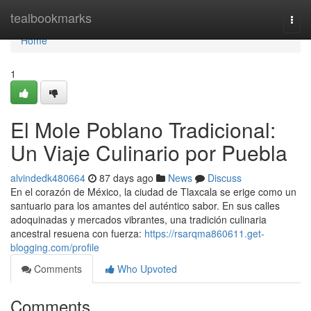
Home
tealbookmarks
Togg
navi
Home
1
El Mole Poblano Tradicional:
Un Viaje Culinario por Puebla
alvindedk480664
87 days ago
News
Discuss
En el corazón de México, la ciudad de Tlaxcala se erige como un
santuario para los amantes del auténtico sabor. En sus calles
adoquinadas y mercados vibrantes, una tradición culinaria
ancestral resuena con fuerza:
https://rsarqma860611.get-
blogging.com/profile
Comments
Who Upvoted
Comments