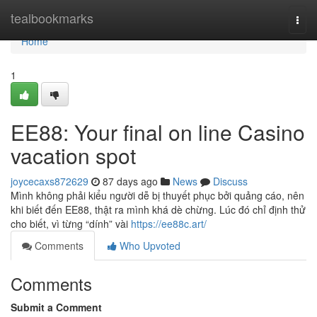
Home
tealbookmarks
Togg
navi
Home
1
EE88: Your final on line Casino
vacation spot
joycecaxs872629
87 days ago
News
Discuss
Mình không phải kiểu người dễ bị thuyết phục bởi quảng cáo, nên
khi biết đến EE88, thật ra mình khá dè chừng. Lúc đó chỉ định thử
cho biết, vì từng “dính” vài
https://ee88c.art/
Comments
Who Upvoted
Comments
Submit a Comment