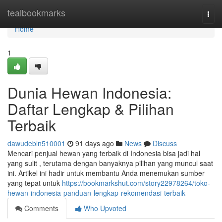
Home
tealbookmarks
Togg
navi
Home
1
Dunia Hewan Indonesia:
Daftar Lengkap & Pilihan
Terbaik
dawudebln510001
91 days ago
News
Discuss
Mencari penjual hewan yang terbaik di Indonesia bisa jadi hal
yang sulit , terutama dengan banyaknya pilihan yang muncul saat
ini. Artikel ini hadir untuk membantu Anda menemukan sumber
yang tepat untuk
https://bookmarkshut.com/story22978264/toko-
hewan-indonesia-panduan-lengkap-rekomendasi-terbaik
Comments
Who Upvoted