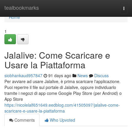
Home
tealbookmarks
Togg
navi
Home
1
Jalalive: Come Scaricare e
Usare la Piattaforma
siobhankaud957847
91 days ago
News
Discuss
Per avviare ad usare Jalalive, è prima scaricare l'applicazione.
Puoi reperire il file sul portale di Jalalive, oppure individuarlo
tramite i negozi di app come Google Play Store (per Android) o
App Store
https://nicolelalf651649.eedblog.com/41505097/jalalive-come-
scaricare-e-usare-la-piattaforma
Comments
Who Upvoted