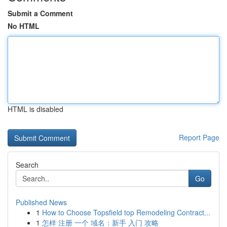
Submit a Comment
No HTML
HTML is disabled
Report Page
Search
Go
Published News
1
How to Choose Topsfield top Remodeling Contract...
1
怎样 注册 一个 域名：新手 入门 攻略