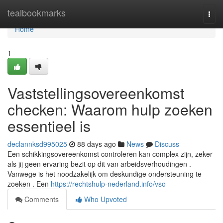
Home
tealbookmarks
Togg
navi
Home
1
Vaststellingsovereenkomst
checken: Waarom hulp zoeken
essentieel is
declannksd995025
88 days ago
News
Discuss
Een schikkingsovereenkomst controleren kan complex zijn, zeker
als jij geen ervaring bezit op dit van arbeidsverhoudingen .
Vanwege is het noodzakelijk om deskundige ondersteuning te
zoeken . Een
https://rechtshulp-nederland.info/vso
Comments
Who Upvoted