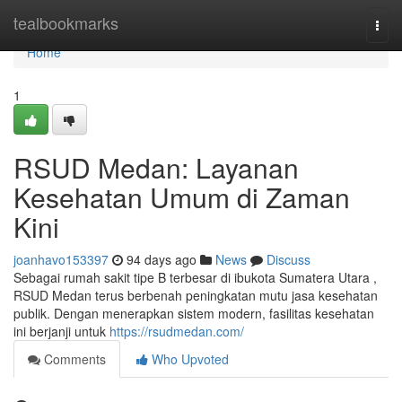
Home
tealbookmarks
Togg
navi
Home
1
RSUD Medan: Layanan
Kesehatan Umum di Zaman
Kini
joanhavo153397
94 days ago
News
Discuss
Sebagai rumah sakit tipe B terbesar di ibukota Sumatera Utara ,
RSUD Medan terus berbenah peningkatan mutu jasa kesehatan
publik. Dengan menerapkan sistem modern, fasilitas kesehatan
ini berjanji untuk
https://rsudmedan.com/
Comments
Who Upvoted