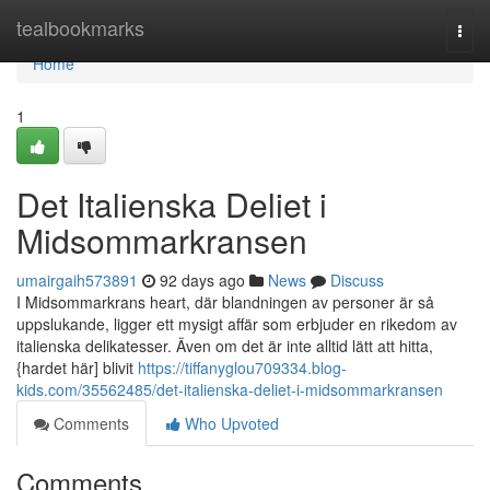
Home
tealbookmarks
Togg
navi
Home
1
Det Italienska Deliet i
Midsommarkransen
umairgaih573891
92 days ago
News
Discuss
I Midsommarkrans heart, där blandningen av personer är så
uppslukande, ligger ett mysigt affär som erbjuder en rikedom av
italienska delikatesser. Även om det är inte alltid lätt att hitta,
{hardet här] blivit
https://tiffanyglou709334.blog-
kids.com/35562485/det-italienska-deliet-i-midsommarkransen
Comments
Who Upvoted
Comments