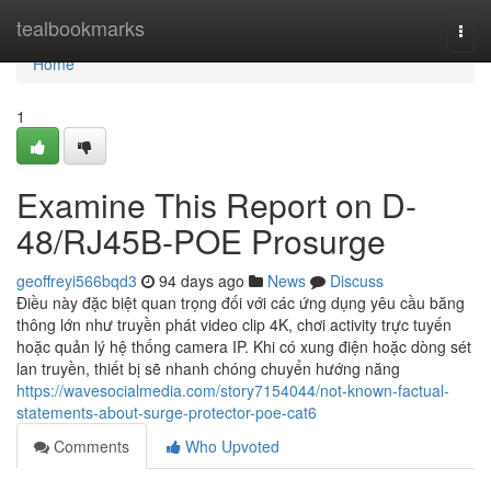
Home
tealbookmarks
Togg
navi
Home
1
Examine This Report on D-
48/RJ45B-POE Prosurge
geoffreyi566bqd3
94 days ago
News
Discuss
Điều này đặc biệt quan trọng đối với các ứng dụng yêu cầu băng
thông lớn như truyền phát video clip 4K, chơi activity trực tuyến
hoặc quản lý hệ thống camera IP. Khi có xung điện hoặc dòng sét
lan truyền, thiết bị sẽ nhanh chóng chuyển hướng năng
https://wavesocialmedia.com/story7154044/not-known-factual-
statements-about-surge-protector-poe-cat6
Comments
Who Upvoted