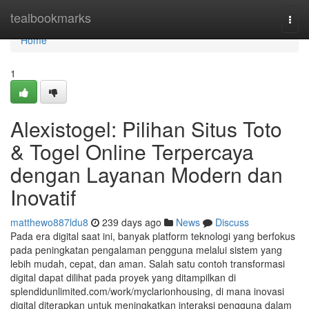
Home
tealbookmarks
Togg
navi
Home
1
Alexistogel: Pilihan Situs Toto
& Togel Online Terpercaya
dengan Layanan Modern dan
Inovatif
matthewo887ldu8
239 days ago
News
Discuss
Pada era digital saat ini, banyak platform teknologi yang berfokus
pada peningkatan pengalaman pengguna melalui sistem yang
lebih mudah, cepat, dan aman. Salah satu contoh transformasi
digital dapat dilihat pada proyek yang ditampilkan di
splendidunlimited.com/work/myclarionhousing, di mana inovasi
digital diterapkan untuk meningkatkan interaksi pengguna dalam