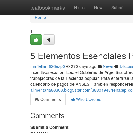
Home
tealbookmarks
Home
New
Submit
Home
1
5 Elementos Esenciales Pa
mariellam626ezp0
270 days ago
News
Discus
Incentivos económicos: el Gobierno de Argentina ofre
trabajadoras de la Hacienda popular. Para enterarse l
calendario de ​pagos de ANSES. También responderem
alimentaria86306.blog5star.com/38804948/renatep-c
Comments
Who Upvoted
Comments
Submit a Comment