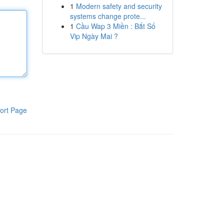
1
Modern safety and security
systems change prote...
1
Cầu Wap 3 Miền : Bắt Số
Vip Ngày Mai ?
ort Page