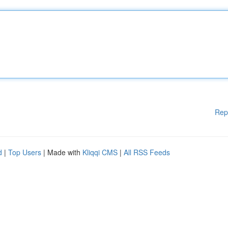
Rep
d
|
Top Users
| Made with
Kliqqi CMS
|
All RSS Feeds