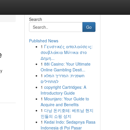
Search
Go
Published News
1
Γευστικές απολαύσεις:
e
σουβλάκια Μύτικα στο
Δημη...
1
88i Casino: Your Ultimate
Online Gambling Desti...
 y
1
חשפנית: המדריך המלא
למתחילים
1
copyright Cartridges: A
Introductory Guide
1
Mounjaro: Your Guide to
Acquire and Benefits
1
다낭 돈키호테: 베트남 현지
인들의 쇼핑 성지
1
Kedai Indo: Sedapnya Rasa
Indonesia di Poi Pasar