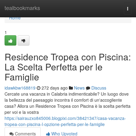
Home
tealbookmarks
Togg
navi
Home
1
Residence Tropea con Piscina:
La Scelta Perfetta per le
Famiglie
idawkbw168819
272 days ago
News
Discuss
Cercate una vacanza in Calabria indimenticabile? Un luogo dove
la bellezza del paesaggio incontra il comfort di un'accogliente
casa? Allora un Residence Tropea con Piscina è la scelta perfetta
per voi e la vostra
https://sairauzxo845006.blogpixi.com/38421347/casa-vacanza-
tropea-con-piscina-l-opzione-perfetta-per-le-famiglie
Comments
Who Upvoted