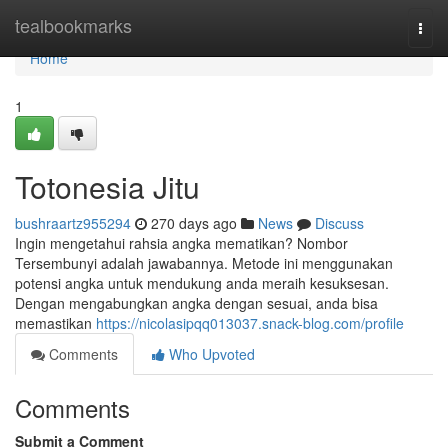
Home
tealbookmarks
Togg
navi
Home
1
Totonesia Jitu
bushraartz955294
270 days ago
News
Discuss
Ingin mengetahui rahsia angka mematikan? Nombor
Tersembunyi adalah jawabannya. Metode ini menggunakan
potensi angka untuk mendukung anda meraih kesuksesan.
Dengan mengabungkan angka dengan sesuai, anda bisa
memastikan
https://nicolasipqq013037.snack-blog.com/profile
Comments
Who Upvoted
Comments
Submit a Comment