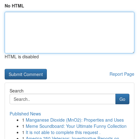
No HTML
HTML is disabled
Report Page
Search
Go
Published News
1
Manganese Dioxide (MnO2): Properties and Uses
1
Meme Soundboard: Your Ultimate Funny Collection
1
It is not able to complete this request .
1
America 250 Veterans: Investigative Reports on ...