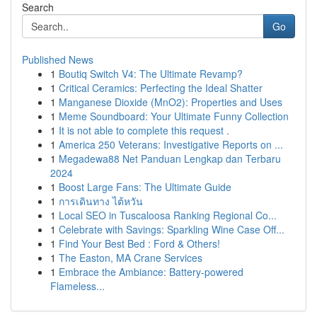
Search
Go
Published News
1
Boutiq Switch V4: The Ultimate Revamp?
1
Critical Ceramics: Perfecting the Ideal Shatter
1
Manganese Dioxide (MnO2): Properties and Uses
1
Meme Soundboard: Your Ultimate Funny Collection
1
It is not able to complete this request .
1
America 250 Veterans: Investigative Reports on ...
1
Megadewa88 Net Panduan Lengkap dan Terbaru
2024
1
Boost Large Fans: The Ultimate Guide
1
การเดินทาง ไต้หวัน
1
Local SEO in Tuscaloosa Ranking Regional Co...
1
Celebrate with Savings: Sparkling Wine Case Off...
1
Find Your Best Bed : Ford & Others!
1
The Easton, MA Crane Services
1
Embrace the Ambiance: Battery-powered
Flameless...