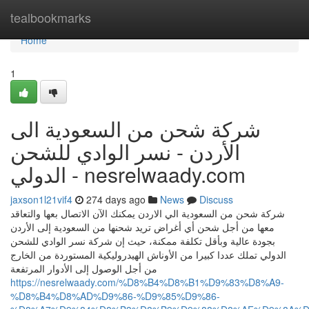
Home
tealbookmarks
Home
1
شركة شحن من السعودية الى
الأردن - نسر الوادي للشحن
الدولي - nesrelwaady.com
jaxson1l21vif4
274 days ago
News
Discuss
شركة شحن من السعودية الي الاردن يمكنك الآن الاتصال بعها والتعاقد
معها من أجل شحن أي أغراض تريد شحنها من السعودية إلى الأردن
بجودة عالية وبأقل تكلفة ممكنة، حيث إن شركة نسر الوادي للشحن
الدولي تملك عددا كبيرا من الأوناش الهيدروليكية المستوردة من الخارج
من أجل الوصول إلى الأدوار المرتفعة
https://nesrelwaady.com/%D8%B4%D8%B1%D9%83%D8%A9-
%D8%B4%D8%AD%D9%86-%D9%85%D9%86-