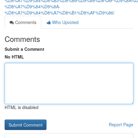
%D8%A7%D9%84%D8%B3%D8%B9%D9%88%D8%AF%D9%8A%D
%D8%A7%D9%84%D9%8A-
%D8%A7%D9%84%D8%A7%D8%B1%D8%AF%D9%86/
Comments
Who Upvoted
Comments
Submit a Comment
No HTML
HTML is disabled
Report Page