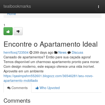
Home
tealbookmarks
Togg
navi
Home
1
Encontre o Apartamento Ideal
henrifoxq723504
299 days ago
News
Discuss
Cansado de apartamentos? Então pare sua caçada agora!
Temos disponível um charmoso apartamento pronto para morar.
Com design moderno, este espaço oferece uma vida incrível.
Aproveite em um ambiente
https://qasimpshm552601.blogozz.com/36546281/seu-novo-
apartamento-mobiliado
Comments
Who Upvoted
Comments