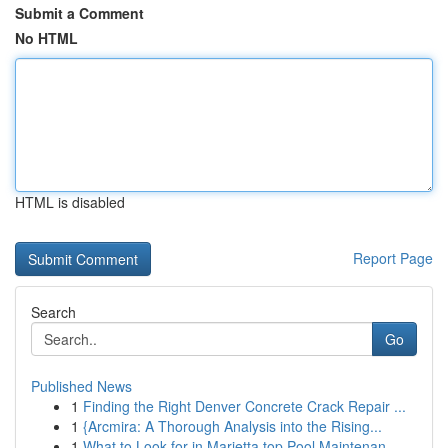
Submit a Comment
No HTML
HTML is disabled
Report Page
Search
Go
Published News
1
Finding the Right Denver Concrete Crack Repair ...
1
{Arcmira: A Thorough Analysis into the Rising...
1
What to Look for in Marietta top Pool Maintenan...