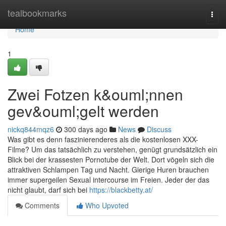
Home
tealbookmarks
Togg
navi
Home
1
Zwei Fotzen k&ouml;nnen
gev&ouml;gelt werden
nickq844mqz6
300 days ago
News
Discuss
Was gibt es denn faszinierenderes als die kostenlosen XXX-
Filme? Um das tatsächlich zu verstehen, genügt grundsätzlich ein
Blick bei der krassesten Pornotube der Welt. Dort vögeln sich die
attraktiven Schlampen Tag und Nacht. Gierige Huren brauchen
immer supergeilen Sexual intercourse im Freien. Jeder der das
nicht glaubt, darf sich bei
https://blackbetty.at/
Comments
Who Upvoted