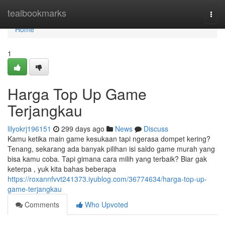
Home
tealbookmarks
Togg
navi
Home
1
Harga Top Up Game
Terjangkau
lilyokrj196151
299 days ago
News
Discuss
Kamu ketika main game kesukaan tapi ngerasa dompet kering?
Tenang, sekarang ada banyak pilihan isi saldo game murah yang
bisa kamu coba. Tapi gimana cara milih yang terbaik? Biar gak
keterpa , yuk kita bahas beberapa
https://roxannfvvt241373.iyublog.com/36774634/harga-top-up-
game-terjangkau
Comments
Who Upvoted