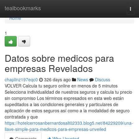
Home
tealbookmarks
Togg
navi
Home
1
Datos sobre medicos para
empresas Revelados
chaplinz197eqc0
326 days ago
News
Discuss
VOLVER Calcula tu seguro online en menos de 5 minutos
Selecciona individualidad de nuestros seguros y calcula tu precio
sin compromiso Los términos expresados en esta web están
supeditados a las condiciones generales y particulares de
aplicación de estos seguros así como a la modalidad de seguro
contratada y que
https://hotelcerrosanbernardosalt02333.blog5.net/84229209/una-
llave-simple-para-medicos-para-empresas-unveiled
Comments
Who Upvoted