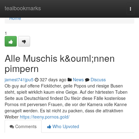
Home
tealbookmarks
Togg
navi
Home
1
Alle Muschis k&ouml;nnen
pimpern
jamest741jpu5
327 days ago
News
Discuss
Ob guy auf offene Ficklöcher, geile Popos und riesige Busen
steht, spielt wirklich kaum eine Geige. Auf der härtesten Tuben
Seite aus Deutschland findest Du fileür diese Fälle kostenlose
Pornos mit perversen Frauen, die vor der Kamera volle Kanne
genagelt werden. Es ist nicht zu packen, dass die attraktiven
Weiber
https://teeny.pornos.gold/
Comments
Who Upvoted