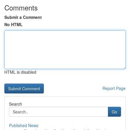
Comments
Submit a Comment
No HTML
HTML is disabled
Report Page
Search
Go
Published News