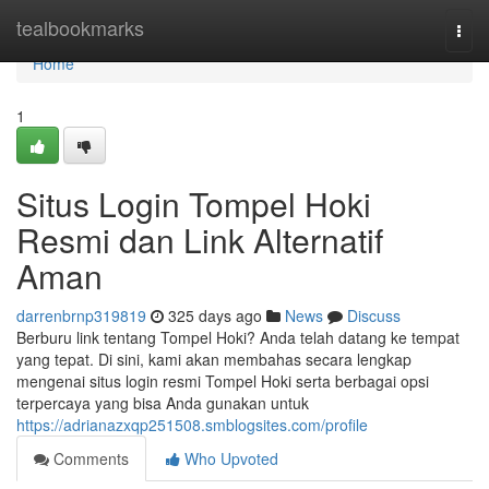
Home
tealbookmarks
Togg
navi
Home
1
Situs Login Tompel Hoki
Resmi dan Link Alternatif
Aman
darrenbrnp319819
325 days ago
News
Discuss
Berburu link tentang Tompel Hoki? Anda telah datang ke tempat
yang tepat. Di sini, kami akan membahas secara lengkap
mengenai situs login resmi Tompel Hoki serta berbagai opsi
terpercaya yang bisa Anda gunakan untuk
https://adrianazxqp251508.smblogsites.com/profile
Comments
Who Upvoted