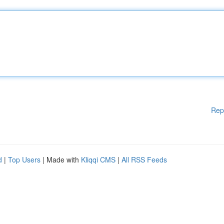
Rep
d
|
Top Users
| Made with
Kliqqi CMS
|
All RSS Feeds