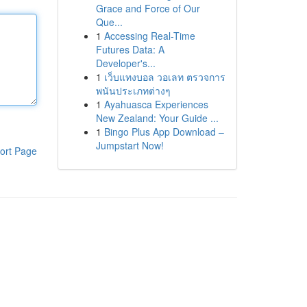
Grace and Force of Our
Que...
1
Accessing Real-Time
Futures Data: A
Developer's...
1
เว็บแทงบอล วอเลท ตรวจการ
พนันประเภทต่างๆ
1
Ayahuasca Experiences
New Zealand: Your Guide ...
1
Bingo Plus App Download –
Jumpstart Now!
ort Page