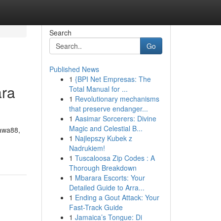
Search
Go
Published News
1
{BPI Net Empresas: The
ara
Total Manual for ...
1
Revolutionary mechanisms
that preserve endanger...
1
Aasimar Sorcerers: Divine
Magic and Celestial B...
dawa88,
1
Najlepszy Kubek z
Nadrukiem!
1
Tuscaloosa Zip Codes : A
Thorough Breakdown
1
Mbarara Escorts: Your
Detailed Guide to Arra...
1
Ending a Gout Attack: Your
Fast-Track Guide
1
Jamaica’s Tongue: Di