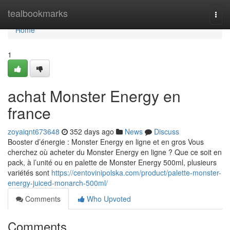
Home
tealbookmarks
Togg
navi
Home
1
achat Monster Energy en
france
zoyaiqnt673648
352 days ago
News
Discuss
Booster d’énergie : Monster Energy en ligne et en gros Vous
cherchez où acheter du Monster Energy en ligne ? Que ce soit en
pack, à l’unité ou en palette de Monster Energy 500ml, plusieurs
variétés sont
https://centovinipolska.com/product/palette-monster-
energy-juiced-monarch-500ml/
Comments
Who Upvoted
Comments