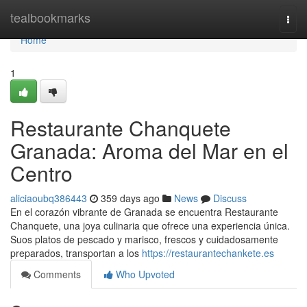
Home
tealbookmarks
Togg
navi
Home
1
Restaurante Chanquete
Granada: Aroma del Mar en el
Centro
aliciaoubq386443
359 days ago
News
Discuss
En el corazón vibrante de Granada se encuentra Restaurante
Chanquete, una joya culinaria que ofrece una experiencia única.
Suos platos de pescado y marisco, frescos y cuidadosamente
preparados, transportan a los
https://restaurantechankete.es
Comments
Who Upvoted