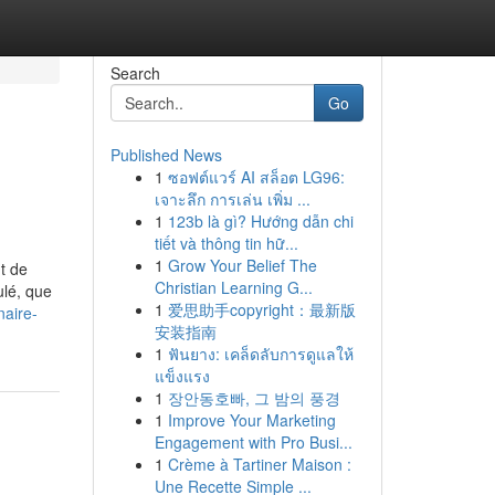
Search
Go
Published News
1
ซอฟต์แวร์ AI สล็อต LG96:
เจาะลึก การเล่น เพิ่ม ...
1
123b là gì? Hướng dẫn chi
tiết và thông tin hữ...
1
Grow Your Belief The
nt de
Christian Learning G...
ulé, que
1
爱思助手copyright：最新版
naire-
安装指南
1
ฟันยาง: เคล็ดลับการดูแลให้
แข็งแรง
1
장안동호빠, 그 밤의 풍경
1
Improve Your Marketing
Engagement with Pro Busi...
1
Crème à Tartiner Maison :
Une Recette Simple ...