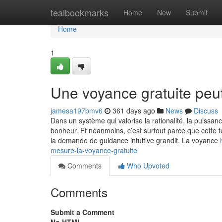
Home
tealbookmarks
Home
New
Submit
Home
1
Une voyance gratuite peut
jamesa197bmv6
361 days ago
News
Discuss
Dans un système qui valorise la rationalité, la puissanc
bonheur. Et néanmoins, c’est surtout parce que cette t
la demande de guidance intuitive grandit. La voyance
mesure-la-voyance-gratuite
Comments
Who Upvoted
Comments
Submit a Comment