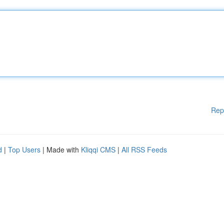
Rep
d
|
Top Users
| Made with
Kliqqi CMS
|
All RSS Feeds