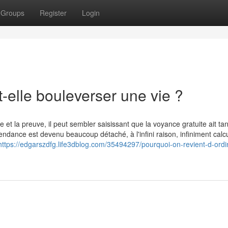
Groups
Register
Login
-elle bouleverser une vie ?
e et la preuve, il peut sembler saisissant que la voyance gratuite ait ta
endance est devenu beaucoup détaché, à l'infini raison, infiniment calc
https://edgarszdfg.life3dblog.com/35494297/pourquoi-on-revient-d-ordi