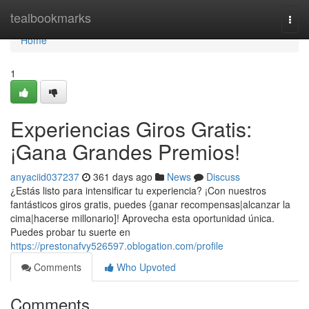
Home
tealbookmarks
Togg
navi
Home
1
Experiencias Giros Gratis:
¡Gana Grandes Premios!
anyaciid037237
361 days ago
News
Discuss
¿Estás listo para intensificar tu experiencia? ¡Con nuestros
fantásticos giros gratis, puedes {ganar recompensas|alcanzar la
cima|hacerse millonario]! Aprovecha esta oportunidad única.
Puedes probar tu suerte en
https://prestonafvy526597.oblogation.com/profile
Comments
Who Upvoted
Comments