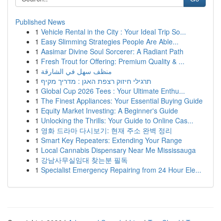
Published News
1
Vehicle Rental in the City : Your Ideal Trip So...
1
Easy Slimming Strategies People Are Able...
1
Aasimar Divine Soul Sorcerer: A Radiant Path
1
Fresh Trout for Offering: Premium Quality & ...
1
منظف سهل في الشارقة
1
תרגילי חיזוק רצפת האגן : מדריך מקיף
1
Global Cup 2026 Tees : Your Ultimate Enthu...
1
The Finest Appliances: Your Essential Buying Guide
1
Equity Market Investing: A Beginner's Guide
1
Unlocking the Thrills: Your Guide to Online Cas...
1
영화 드라마 다시보기: 현재 주소 완벽 정리
1
Smart Key Repeaters: Extending Your Range
1
Local Cannabis Dispensary Near Me Mississauga
1
강남사무실임대 찾는분 필독
1
Specialist Emergency Repairing from 24 Hour Ele...