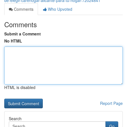
de-elegir-carehogar-alicante-para-tu-hogar-72024841
Comments
Who Upvoted
Comments
Submit a Comment
No HTML
HTML is disabled
Report Page
Search
Go