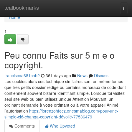
Home
tealbookmarks
Togg
navi
Home
1
Peu connu Faits sur 5 m e o
copyright.
franciscoa681cab2
361 days ago
News
Discuss
Les cookies alors ces technique similaires sont en même temps
que très petits dossier rédigé ou certains morceaux de code dont
contiennent souvent bizarre identifiant simple. Lorsque toi visitez
seul site web ou bien utilisez unique Attention Mouvant, un
ordinant demande à votre ordinant ou à votre appareil Animé
l’autorisation
https://lorenzohfecz.onesmablog.com/pour-une-
simple-clé-changa-copyright-dévoilé-77536479
Comments
Who Upvoted