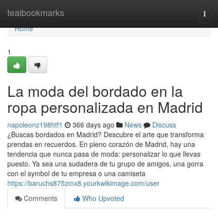
Home
tealbookmarks
Togg
navi
Home
1
La moda del bordado en la
ropa personalizada en Madrid
napoleonz198htf1
366 days ago
News
Discuss
¿Buscas bordados en Madrid? Descubre el arte que transforma
prendas en recuerdos. En pleno corazón de Madrid, hay una
tendencia que nunca pasa de moda: personalizar lo que llevas
puesto. Ya sea una sudadera de tu grupo de amigos, una gorra
con el symbol de tu empresa o una camiseta
https://baruchs875zmx8.yourkwikimage.com/user
Comments
Who Upvoted