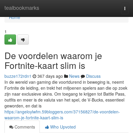
Home
tealbookmarks
Togg
navi
Home
1
De voordelen waarom je
Fortnite-kaart slim is
buzze172rdn1
367 days ago
News
Discuss
In de wereld van gaming die voortdurend in beweging is, neemt
Fortnite de leiding, en trekt het miljoenen spelers aan die op zoek
zijn naar exclusieve skins. Om toegang te krijgen tot Battle Pass,
outfits en meer is de valuta van het spel, de V‑Bucks, essentieel
geworden, en dat is
https://angeloylwfm.59bloggers.com/37156827/de-voordelen-
waarom-je-fortnite-kaart-slim-is
Comments
Who Upvoted