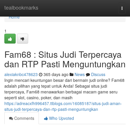
Home
tealbookmarks
Togg
navi
Home
1
Fam68 : Situs Judi Terpercaya
dan RTP Pasti Menguntungkan
alexiaknbc478623
365 days ago
News
Discuss
Ingin mencari keuntungan besar dari bermain judi online? Fam68
adalah pilihan yang tepat untuk Anda! Sebagai situs judi
terpercaya, Fam68 menawarkan berbagai macam game seru
seperti slot, casino, poker, dan masih
https://adreacxfh996457.ttblogs.com/16085187/situs-judi-aman-
situs-judi-terpercaya-dan-rtp-pasti-menguntungkan
Comments
Who Upvoted