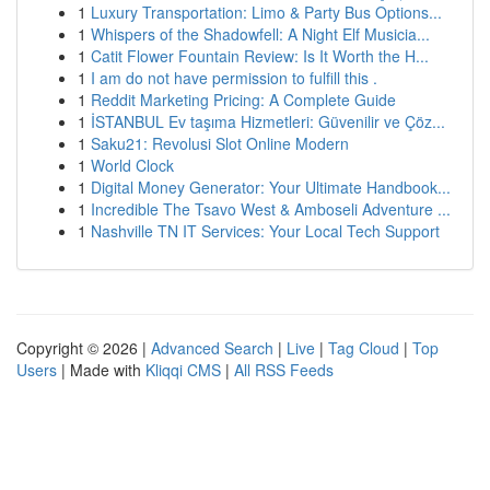
1
Luxury Transportation: Limo & Party Bus Options...
1
Whispers of the Shadowfell: A Night Elf Musicia...
1
Catit Flower Fountain Review: Is It Worth the H...
1
I am do not have permission to fulfill this .
1
Reddit Marketing Pricing: A Complete Guide
1
İSTANBUL Ev taşıma Hizmetleri: Güvenilir ve Çöz...
1
Saku21: Revolusi Slot Online Modern
1
World Clock
1
Digital Money Generator: Your Ultimate Handbook...
1
Incredible The Tsavo West & Amboseli Adventure ...
1
Nashville TN IT Services: Your Local Tech Support
Copyright © 2026 |
Advanced Search
|
Live
|
Tag Cloud
|
Top
Users
| Made with
Kliqqi CMS
|
All RSS Feeds