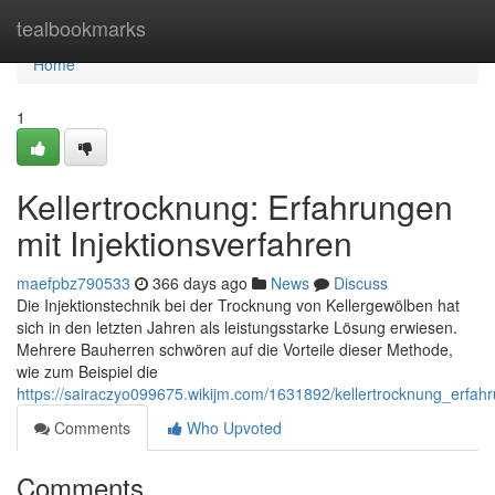
Home
tealbookmarks
Home
1
Kellertrocknung: Erfahrungen
mit Injektionsverfahren
maefpbz790533
366 days ago
News
Discuss
Die Injektionstechnik bei der Trocknung von Kellergewölben hat
sich in den letzten Jahren als leistungsstarke Lösung erwiesen.
Mehrere Bauherren schwören auf die Vorteile dieser Methode,
wie zum Beispiel die
https://sairaczyo099675.wikijm.com/1631892/kellertrocknung_erfahr
Comments
Who Upvoted
Comments