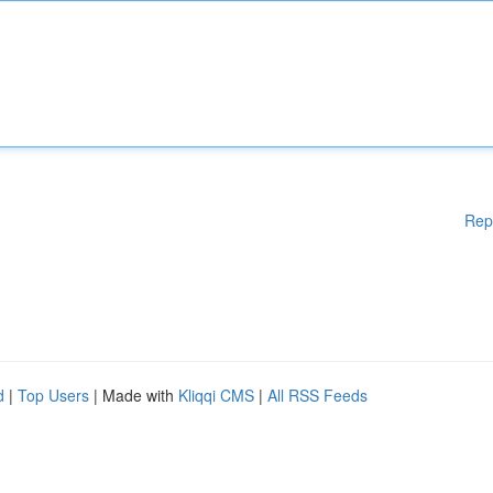
Rep
d
|
Top Users
| Made with
Kliqqi CMS
|
All RSS Feeds