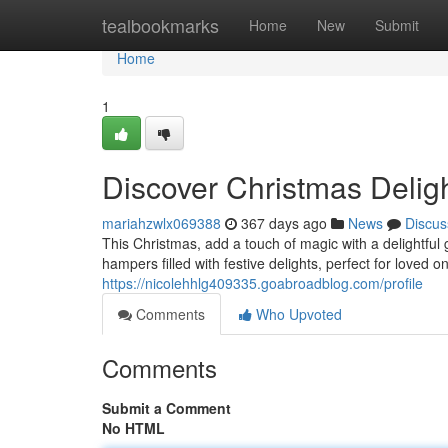
Home
tealbookmarks
Home
New
Submit
Home
1
Discover Christmas Delig
mariahzwlx069388
367 days ago
News
Discus
This Christmas, add a touch of magic with a delightfu
hampers filled with festive delights, perfect for loved 
https://nicolehhlg409335.goabroadblog.com/profile
Comments
Who Upvoted
Comments
Submit a Comment
No HTML