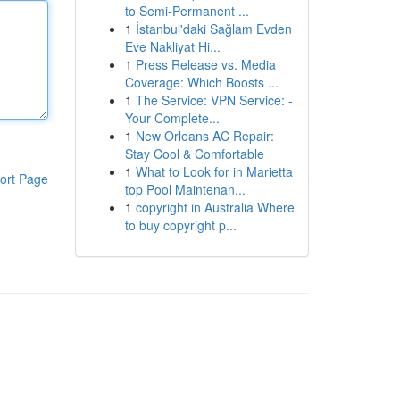
to Semi-Permanent ...
1
İstanbul'daki Sağlam Evden
Eve Nakliyat Hi...
1
Press Release vs. Media
Coverage: Which Boosts ...
1
The Service: VPN Service: -
Your Complete...
1
New Orleans AC Repair:
Stay Cool & Comfortable
1
What to Look for in Marietta
ort Page
top Pool Maintenan...
1
copyright in Australia Where
to buy copyright p...