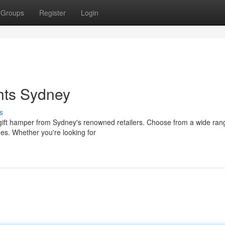
Groups
Register
Login
hts Sydney
s
l gift hamper from Sydney's renowned retailers. Choose from a wide ran
ones. Whether you're looking for