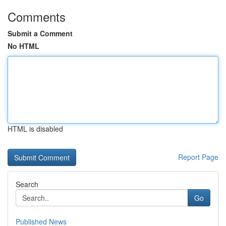
Comments
Submit a Comment
No HTML
HTML is disabled
Report Page
Search
Go
Published News