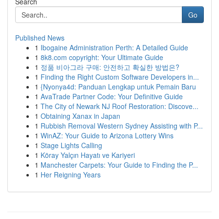
Search
Go
Published News
1
Ibogaine Administration Perth: A Detailed Guide
1
8k8.com copyright: Your Ultimate Guide
1
정품 비아그라 구매: 안전하고 확실한 방법은?
1
Finding the Right Custom Software Developers in...
1
{Nyonya4d: Panduan Lengkap untuk Pemain Baru
1
AvaTrade Partner Code: Your Definitive Guide
1
The City of Newark NJ Roof Restoration: Discove...
1
Obtaining Xanax in Japan
1
Rubbish Removal Western Sydney Assisting with P...
1
WinAZ: Your Guide to Arizona Lottery Wins
1
Stage Lights Calling
1
Köray Yalçın Hayatı ve Kariyeri
1
Manchester Carpets: Your Guide to Finding the P...
1
Her Reigning Years