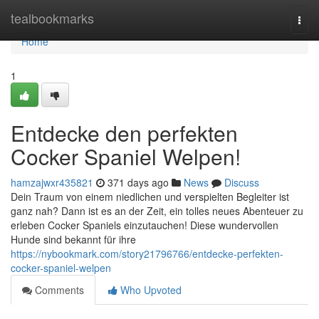
Home
tealbookmarks
Togg
navi
Home
1
Entdecke den perfekten
Cocker Spaniel Welpen!
hamzajwxr435821
371 days ago
News
Discuss
Dein Traum von einem niedlichen und verspielten Begleiter ist
ganz nah? Dann ist es an der Zeit, ein tolles neues Abenteuer zu
erleben Cocker Spaniels einzutauchen! Diese wundervollen
Hunde sind bekannt für ihre
https://nybookmark.com/story21796766/entdecke-perfekten-
cocker-spaniel-welpen
Comments
Who Upvoted