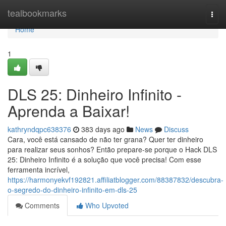
Home
tealbookmarks
Togg
navi
Home
1
DLS 25: Dinheiro Infinito -
Aprenda a Baixar!
kathryndqpc638376
383 days ago
News
Discuss
Cara, você está cansado de não ter grana? Quer ter dinheiro
para realizar seus sonhos? Então prepare-se porque o Hack DLS
25: Dinheiro Infinito é a solução que você precisa! Com esse
ferramenta incrível,
https://harmonyekvf192821.affiliatblogger.com/88387832/descubra-
o-segredo-do-dinheiro-infinito-em-dls-25
Comments
Who Upvoted